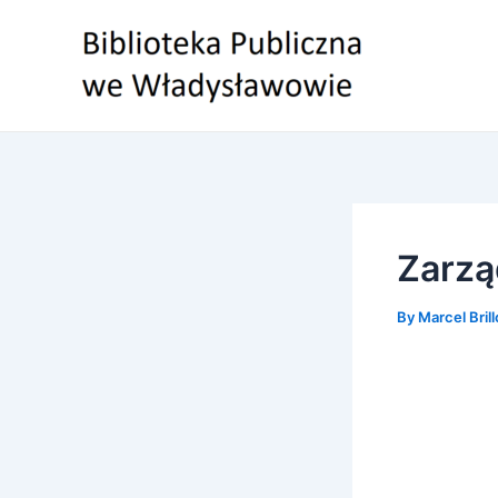
Skip
to
content
Zarzą
By
Marcel Bril