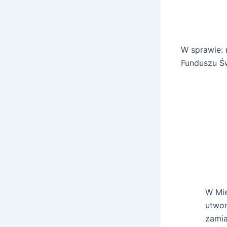
W sprawie: 
Funduszu Św
W Mie
utwor
zamia