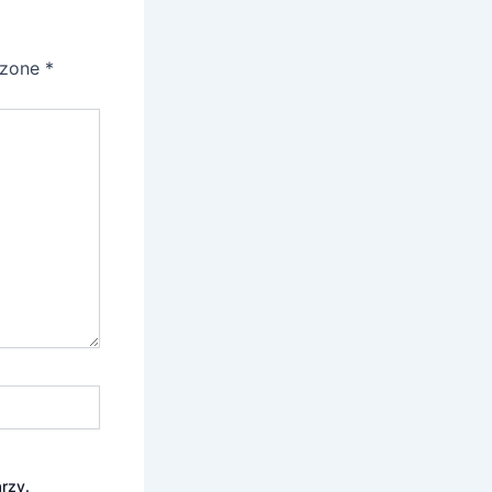
czone
*
rzy.