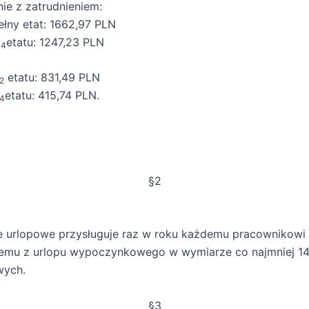
ie z zatrudnieniem:
ełny etat: 1662,97 PLN
/
etatu: 1247,23 PLN
4
etatu: 831,49 PLN
2
etatu: 415,74 PLN.
4
§2
e urlopowe przysługuje raz w roku każdemu pracownikowi
cemu z urlopu wypoczynkowego w wymiarze co najmniej 14
wych.
§3