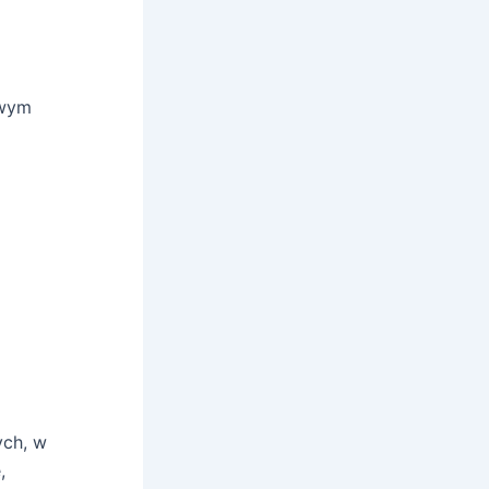
owym
ych, w
,