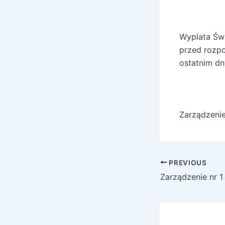
Wyplata Świ
przed rozpo
ostatnim dn
Zarządzenie
Post
PREVIOUS
navigation
Zarządzenie nr 1