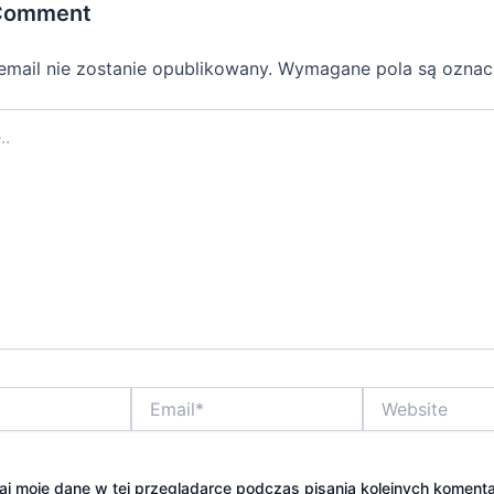
 Comment
email nie zostanie opublikowany.
Wymagane pola są ozna
Email*
Website
j moje dane w tej przeglądarce podczas pisania kolejnych komenta