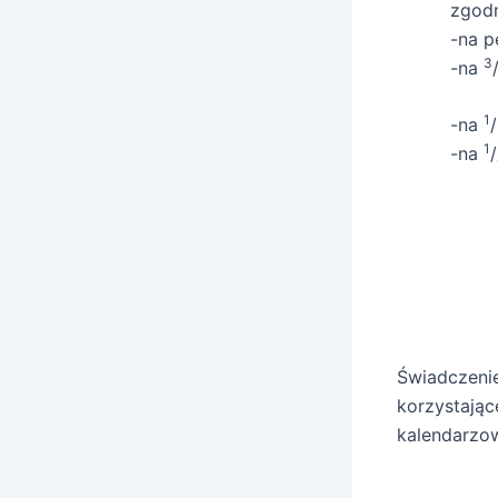
zgodn
-na p
3
-na
1
-na
/
1
-na
/
Świadczeni
korzystają
kalendarzo